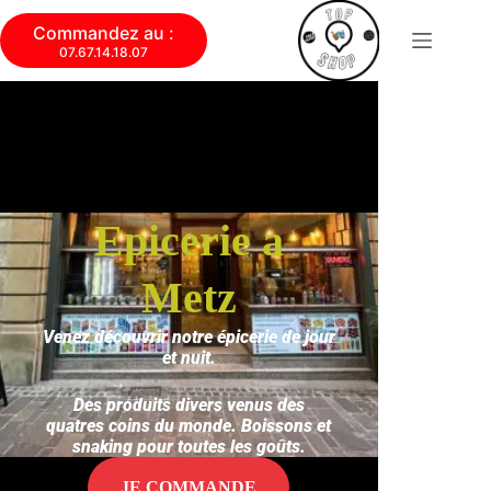
Commandez au :
07.67.14.18.07
Epicerie a
Metz
Venez découvrir notre épicerie de jour
et nuit.
Des produits divers venus des
quatres coins du monde. Boissons et
snaking pour toutes les goûts.
JE COMMANDE