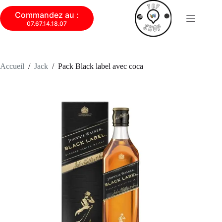
Commandez au :
07.67.14.18.07
Accueil
/
Jack
/
Pack Black label avec coca