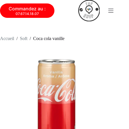
Commandez au :
07.67.14.18.07
Accueil
/
Soft
/
Coca cola vanille