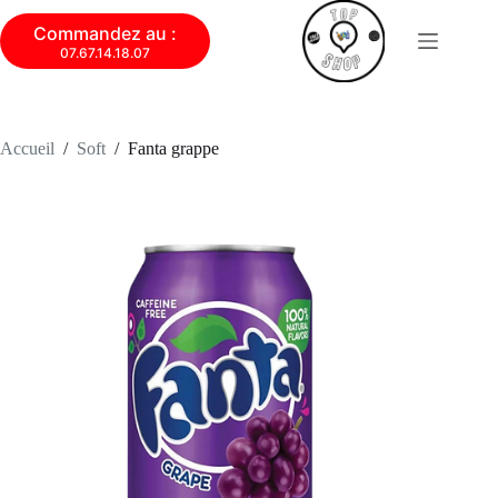
Commandez au :
07.67.14.18.07
Accueil
/
Soft
/
Fanta grappe