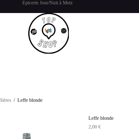
Epicerie Jour/Nuit à Metz
Accueil
Click and Collect
Bières
/
Leffe blonde
Leffe blonde
2,00
€