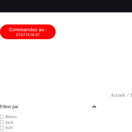
Commandez au :
07.67.14.18.07
Accueil
/
Filtrer par
Bières
Jack
Soft