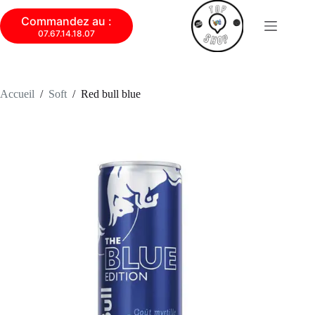
Commandez au :
07.67.14.18.07
Accueil
/
Soft
/
Red bull blue