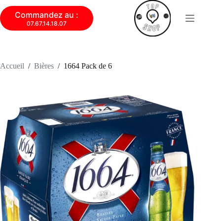
Commandez au :
07.67.14.18.07
Accueil
/
Bières
/
1664 Pack de 6