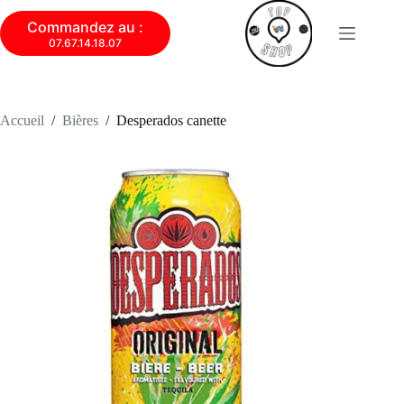
Commandez au :
07.67.14.18.07
Accueil
/
Bières
/
Desperados canette