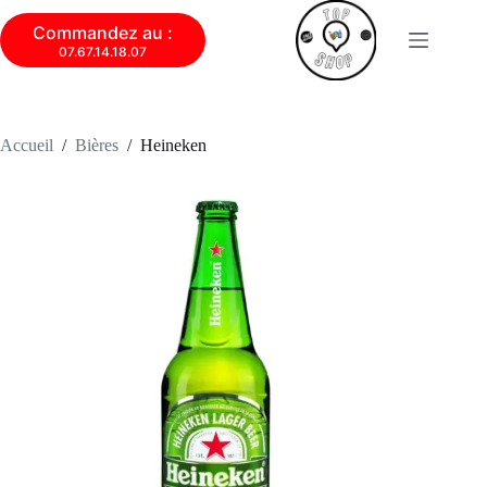
Commandez au :
07.67.14.18.07
Accueil
/
Bières
/
Heineken