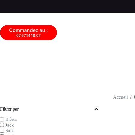
Commandez au :
07.67.14.18.07
Accueil
/
Filtrer par
Bières
Jack
Soft