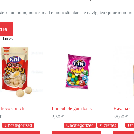
strer mon nom, mon e-mail et mon site dans le navigateur pour mon pr
tre
ilaires
 choco crunch
fini bubble gum balls
Havana clu
€
2,50
€
35,00
€
Uncategorized
Uncategorized
sucreries
Un