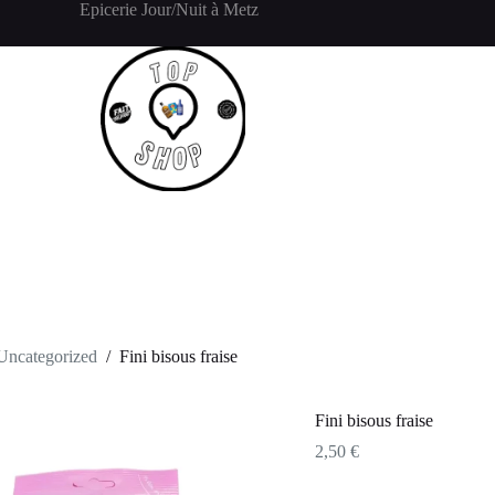
Epicerie Jour/Nuit à Metz
Accueil
Click and Collect
Uncategorized
/
Fini bisous fraise
Fini bisous fraise
2,50
€