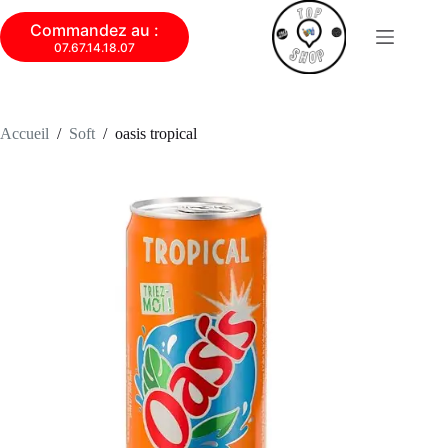
Commandez au :
07.67.14.18.07
Accueil
/
Soft
/
oasis tropical